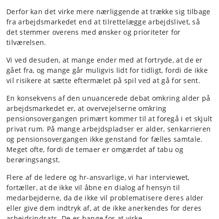
Derfor kan det virke mere nærliggende at trække sig tilbage
fra arbejdsmarkedet end at tilrettelægge arbejdslivet, så
det stemmer overens med ønsker og prioriteter for
tilværelsen.
Vi ved desuden, at mange ender med at fortryde, at de er
gået fra, og mange går muligvis lidt for tidligt, fordi de ikke
vil risikere at sætte eftermælet på spil ved at gå for sent.
En konsekvens
af den unuancerede debat omkring alder på
arbejdsmarkedet er, at overvejelserne omkring
pensionsovergangen primært kommer til at foregå i et skjult
privat rum. På mange arbejdspladser er alder, senkarrieren
og pensionsovergangen ikke genstand for fælles samtale.
Meget ofte, fordi de temaer er omgærdet af tabu og
berøringsangst.
Flere af de ledere og hr-ansvarlige, vi har interviewet,
fortæller, at de ikke vil åbne en dialog af hensyn til
medarbejderne, da de ikke vil problematisere deres alder
eller give dem indtryk af, at de ikke anerkendes for deres
arbejdsindsats. De er bange for at virke