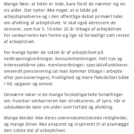
Mange føler, at tiden er inde, bare fordi de nærmer sig en
vis alder. Det nytter ikke noget, at vi både på
arbejdspladserne og i den offentlige debat primært taler
om afvikling af arbejdslivet. Vi skal også adressere de
seniorer, som har 5, 10 eller 20 år tilbage af arbejdslivet.
For senkarrieren kan forme sig lige så forskelligt som resten
af arbejdslivet.
For mange byder de sidste år af arbejdslivet på
nedtrapningsordninger, konsulentordninger, helt nye og
interessebårne jobs, mentorordninger, specialistfunktioner,
omvendt pensionering (at man kommer tilbage i arbejde
efter pensioneringen), frivillighed og mere fleksibilitet både
i tid, opgaver og ansvar.
Desværre taber vi de mange forskelligartede fortællinger
om, hvordan senkarrieren kan struktureres, af syne, når vi
udelukkende taler om alder som forfald og afvikling.
Mange kender ikke deres overenskomstsikrede rettigheder,
og mange bliver ikke ansporet og inspireret til at planlægge
den sidste del af arbejdslivet.