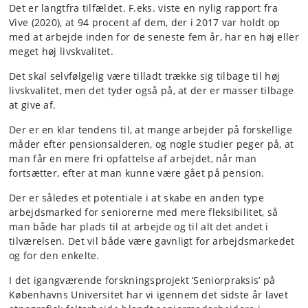
Det er langtfra tilfældet. F.eks. viste en nylig rapport fra
Vive (2020), at 94 procent af dem, der i 2017 var holdt op
med at arbejde inden for de seneste fem år, har en høj eller
meget høj livskvalitet.
Det skal selvfølgelig være tilladt trække sig tilbage til høj
livskvalitet, men det tyder også på, at der er masser tilbage
at give af.
Der er en klar tendens til, at mange arbejder på forskellige
måder efter pensionsalderen, og nogle studier peger på, at
man får en mere fri opfattelse af arbejdet, når man
fortsætter, efter at man kunne være gået på pension.
Der er således et potentiale i at skabe en anden type
arbejdsmarked for seniorerne med mere fleksibilitet, så
man både har plads til at arbejde og til alt det andet i
tilværelsen. Det vil både være gavnligt for arbejdsmarkedet
og for den enkelte.
I det igangværende
forskningsprojekt ’Seniorpraksis’ på
Københavns Universitet har vi igennem det sidste år lavet