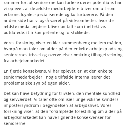
rammer for, at seniorerne kan forløse deres potentiale, har
vi oplevet, at de ældste medarbejdere bliver omtalt som
erfarne, loyale, specialiserede og kulturbærere. På den
anden side har vi også været på virksomheder, hvor de
ældste medarbejdere bliver omtalt som ineffektive,
outdatede, it-inkompetente og forstokkede.
Vores forskning viser en klar sammenhæng mellem måden,
hvorpå man taler om alder på den enkelte arbejdsplads, og
seniorernes trivsel og overvejelser omkring tilbagetrækning
fra arbejdsmarkedet.
En fjerde konsekvens, vi har oplevet, er, at den enkelte
seniormedarbejder i nogle tilfælde internaliserer det
problematiske syn på egen alder.
Det kan have betydning for trivslen, den mentale sundhed
og selvværdet. Vi taler ofte om især unge voksne kvinders
impostersyndrom i begyndelsen af arbejdslivet. Vores
forskning viser, at den forsimplede forestilling om alder på
arbejdsmarkedet kan have lignende konsekvenser for
seniorerne.