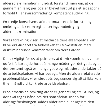
aldersdiskrimination i juridisk forstand, men om, at de
gennem en lang periode er blevet kørt ud på et sidespor i
forhold til ansvarsområder og kompetenceudvikling.
En tredje konsekvens af den unuancerede forestilling
omkring alder er marginalisering, mobning og
aldersdiskrimination.
Vores forskning viser, at medarbejdere eksempelvis kan
blive ekskluderet fra fællesskabet i frokoststuen med
diskriminerende kommentarer om deres alder.
Det er vigtigt for os at pointere, at de virksomheder, vi har
udført feltarbejde hos, på mange måder gør det godt, og at
der bestemt også er mange gode og inkluderende takter på
de arbejdspladser, vi har besøgt. Men de aldersrelaterede
problematikker, vi er stødt på, begrænser sig altså ikke kun
til en håndfuld konkrete arbejdspladser.
Problematikken omkring alder er generel og strukturel, og
der skal tages hånd om det som sådan. Inden for
aldringsforskningen kaldes alderisme eller ageism den