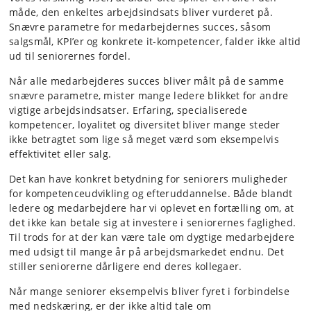
måde, den enkeltes arbejdsindsats bliver vurderet på.
Snævre parametre for medarbejdernes succes, såsom
salgsmål, KPI’er og konkrete it-kompetencer, falder ikke altid
ud til seniorernes fordel.
Når alle medarbejderes succes bliver målt på de samme
snævre parametre, mister mange ledere blikket for andre
vigtige arbejdsindsatser. Erfaring, specialiserede
kompetencer, loyalitet og diversitet bliver mange steder
ikke betragtet som lige så meget værd som eksempelvis
effektivitet eller salg.
Det kan have konkret betydning for seniorers muligheder
for kompetenceudvikling og efteruddannelse. Både blandt
ledere og medarbejdere har vi oplevet en fortælling om, at
det ikke kan betale sig at investere i seniorernes faglighed.
Til trods for at der kan være tale om dygtige medarbejdere
med udsigt til mange år på arbejdsmarkedet endnu. Det
stiller seniorerne dårligere end deres kollegaer.
Når mange seniorer eksempelvis bliver fyret i forbindelse
med nedskæring, er der ikke altid tale om