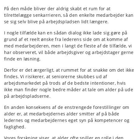
På den måde bliver der aldrig skabt et rum for at
tilrettelægge senkarrieren, så den enkelte medarbejder kan
se sig selv blive på arbejdspladsen lidt længere.
I nogle tilfælde kan en sådan dialog ikke lade sig gøre på
grund af et reelt ønske fra lederens side om at komme af
med medarbejderen, men i langt de fleste af de tilfælde, vi
har observeret, vil både arbejdsgiver og arbejdstager gerne
finde en løsning.
Derfor er det ærgerligt, at rummet for at snakke om det ikke
findes. Vi risikerer, at seniorerne skubbes ud af
arbejdsmarkedet på trods af de bedste intentioner, hvis
ikke man finder nogle bedre måder at tale om alder på ude
på arbejdspladserne.
En anden konsekvens af de enstrengede forestillinger om
alder er, at medarbejdernes alder smitter af på både
ledernes og medarbejdernes eget syn på kompetencer og
faglighed.
Vores forskning viser, at alder ofte spiller en rolle i den