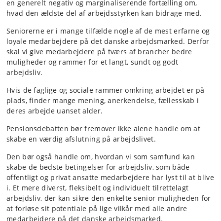
en generelt negativ og marginaliserende fortælling om,
hvad den ældste del af arbejdsstyrken kan bidrage med.
Seniorerne er i mange tilfælde nogle af de mest erfarne og
loyale medarbejdere på det danske arbejdsmarked. Derfor
skal vi give medarbejdere på tværs af brancher bedre
muligheder og rammer for et langt, sundt og godt
arbejdsliv.
Hvis de faglige og sociale rammer omkring arbejdet er på
plads, finder mange mening, anerkendelse, fællesskab i
deres arbejde uanset alder.
Pensionsdebatten bør fremover ikke alene handle om at
skabe en værdig afslutning på arbejdslivet.
Den bør også handle om, hvordan vi som samfund kan
skabe de bedste betingelser for arbejdsliv, som både
offentligt og privat ansatte medarbejdere har lyst til at blive
i. Et mere diverst, fleksibelt og individuelt tilrettelagt
arbejdsliv, der kan sikre den enkelte senior muligheden for
at forløse sit potentiale på lige vilkår med alle andre
medarbejdere på det danske arbejdsmarked.