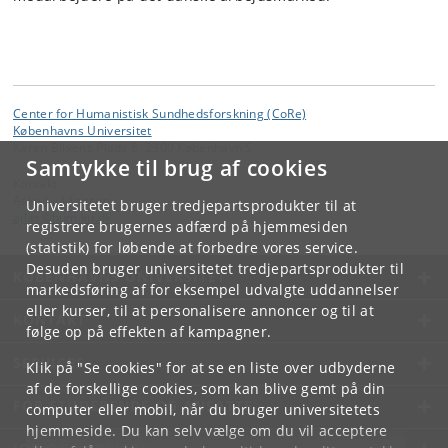
Center for Humanistisk Sundhedsforskning (CoRe)
Københavns Universitet
Karen Blixens Plads 8, 2300 København S
Samtykke til brug af cookies
Kontakt:
Aske Juul Lassen
Universitetet bruger tredjepartsprodukter til at
ajlas
@
hum
.
ku
.
dk
registrere brugernes adfærd på hjemmesiden
(statistik) for løbende at forbedre vores service.
Desuden bruger universitetet tredjepartsprodukter til
KØBENHAVNS UNIVERSITET
markedsføring af for eksempel udvalgte uddannelser
eller kurser, til at personalisere annoncer og til at
KONTAKT
følge op på effekten af kampagner.
SERVICES
Klik på "Se cookies" for at se en liste over udbyderne
af de forskellige cookies, som kan blive gemt på din
FOR STUDERENDE OG ANSATTE
computer eller mobil, når du bruger universitetets
hjemmeside. Du kan selv vælge om du vil acceptere