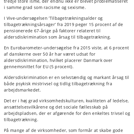
tredje store isme, der endnu ikke er blevet problematiseret
i samme grad som racisme og sexisme.
I Vive-undersøgelsen ’Tilbagetrækningsalder og
tilbagetrækningsårsager’ fra 2019 peger 15 procent af de
pensionerede 67-årige på faktorer relateret til
aldersdiskrimination som årsag til tilbagetrækning.
En Eurobarometer-undersøgelse fra 2015 viste, at 6 procent
af danskerne over 50 år har været udsat for
aldersdiskrimination, hvilket placerer Danmark over
gennemsnittet for EU (5 procent).
Aldersdiskrimination er en selvstændig og markant årsag til
både psykisk mistrivsel og tidlig tilbagetrækning fra
arbejdsmarkedet.
Det er i høj grad virksomhedskulturen, kvaliteten af ledelse,
ansættelsesvilkårene og det sociale fællesskab på
arbejdspladsen, der er afgørende for den enkeltes trivsel og
tilbagetrækning.
På mange af de virksomheder, som formår at skabe gode