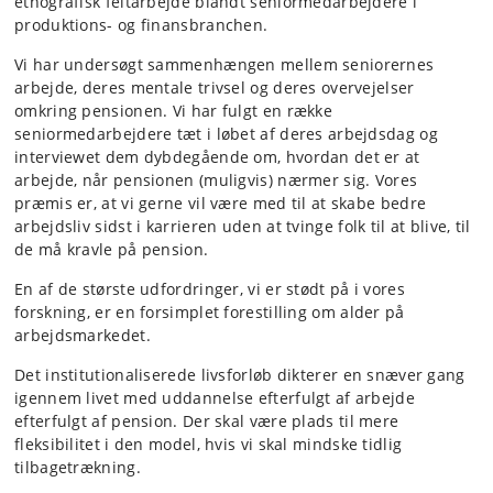
etnografisk feltarbejde blandt seniormedarbejdere i
produktions- og finansbranchen.
Vi har undersøgt sammenhængen mellem seniorernes
arbejde, deres mentale trivsel og deres overvejelser
omkring pensionen. Vi har fulgt en række
seniormedarbejdere tæt i løbet af deres arbejdsdag og
interviewet dem dybdegående om, hvordan det er at
arbejde, når pensionen (muligvis) nærmer sig. Vores
præmis er, at vi gerne vil være med til at skabe bedre
arbejdsliv sidst i karrieren uden at tvinge folk til at blive, til
de må kravle på pension.
En af de største udfordringer, vi er stødt på i vores
forskning, er en forsimplet forestilling om alder på
arbejdsmarkedet.
Det institutionaliserede livsforløb dikterer en snæver gang
igennem livet med uddannelse efterfulgt af arbejde
efterfulgt af pension. Der skal være plads til mere
fleksibilitet i den model, hvis vi skal mindske tidlig
tilbagetrækning.