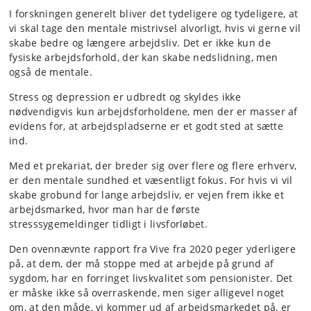
I forskningen generelt bliver det tydeligere og tydeligere, at
vi skal tage den mentale mistrivsel alvorligt, hvis vi gerne vil
skabe bedre og længere arbejdsliv. Det er ikke kun de
fysiske arbejdsforhold, der kan skabe nedslidning, men
også de mentale.
Stress og depression er udbredt og skyldes ikke
nødvendigvis kun arbejdsforholdene, men der er masser af
evidens for, at arbejdspladserne er et godt sted at sætte
ind.
Med et prekariat, der breder sig over flere og flere erhverv,
er den mentale sundhed et væsentligt fokus. For hvis vi vil
skabe grobund for lange arbejdsliv, er vejen frem ikke et
arbejdsmarked, hvor man har de første
stresssygemeldinger tidligt i livsforløbet.
Den ovennævnte rapport fra Vive fra 2020 peger yderligere
på, at dem, der må stoppe med at arbejde på grund af
sygdom, har en forringet livskvalitet som pensionister. Det
er måske ikke så overraskende, men siger alligevel noget
om, at den måde, vi kommer ud af arbejdsmarkedet på, er