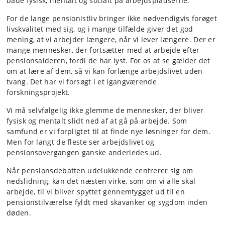
både fysisk, mentalt og socialt på arbejdspladserne.
For de lange pensionistliv bringer ikke nødvendigvis forøget
livskvalitet med sig, og i mange tilfælde giver det god
mening, at vi arbejder længere, når vi lever længere.
Der er
mange mennesker, der fortsætter med at arbejde efter
pensionsalderen, fordi de har lyst. For os at se gælder det
om at lære af dem, så vi kan forlænge arbejdslivet uden
tvang. Det har vi forsøgt i et igangværende
forskningsprojekt.
Vi må selvfølgelig ikke glemme de mennesker, der bliver
fysisk og mentalt slidt ned af at gå på arbejde. Som
samfund er vi forpligtet til at finde nye løsninger for dem.
Men for langt de fleste ser arbejdslivet og
pensionsovergangen ganske anderledes ud.
Når pensionsdebatten udelukkende centrerer sig om
nedslidning, kan det næsten virke, som om vi alle skal
arbejde, til vi bliver spyttet gennemtygget ud til en
pensionstilværelse fyldt med skavanker og sygdom inden
døden.