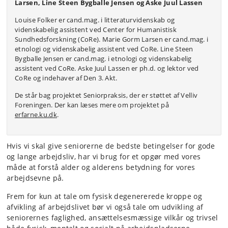
Larsen, Line Steen Bygballe Jensen og Aske Juul Lassen
Louise Folker er cand.mag. i litteraturvidenskab og
videnskabelig assistent ved Center for Humanistisk
Sundhedsforskning (CoRe). Marie Gorm Larsen er cand.mag. i
etnologi og videnskabelig assistent ved CoRe. Line Steen
Bygballe Jensen er cand.mag. i etnologi og videnskabelig
assistent ved CoRe. Aske Juul Lassen er ph.d. og lektor ved
CoRe og indehaver af Den 3. Akt.
De står bag projektet Seniorpraksis, der er støttet af Velliv
Foreningen. Der kan læses mere om projektet på
erfarne.ku.dk
.
Hvis vi skal
give seniorerne de bedste betingelser for gode
og lange arbejdsliv, har vi brug for et opgør med vores
måde at forstå alder og alderens betydning for vores
arbejdsevne på.
Frem for kun at tale om fysisk degenererede kroppe og
afvikling af arbejdslivet bør vi også tale om udvikling af
seniorernes faglighed, ansættelsesmæssige vilkår og trivsel